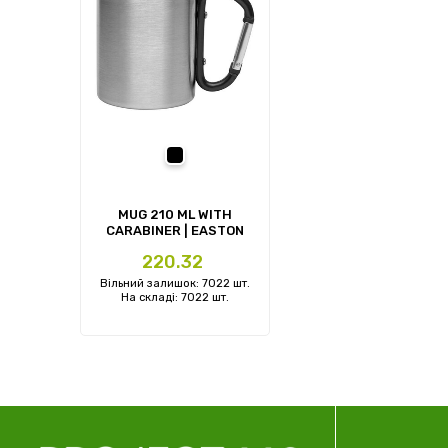
черный
MUG 210 ML WITH
CARABINER | EASTON
Ціна
220.32
Вільний залишок: 7022 шт.
На складі: 7022 шт.