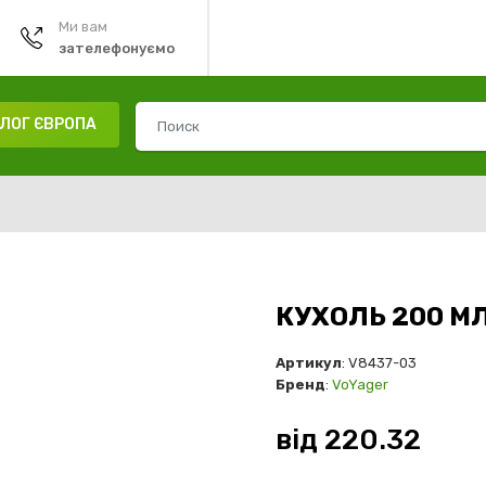
Ми вам
зателефонуємо
ЛОГ ЄВРОПА
КУХОЛЬ 200 МЛ
Артикул
: V8437-03
Бренд
:
VoYager
від
220.32