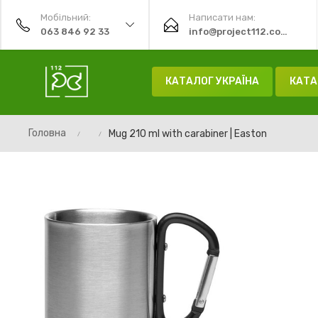
Мобільний:
Написати нам:
063 846 92 33
info@project112.com.ua
КАТАЛОГ УКРАЇНА
КАТА
Головна
Mug 210 ml with carabiner | Easton