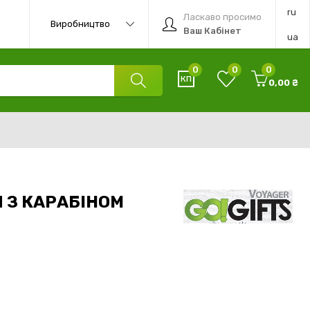
ru
Ласкаво просимо
Виробництво
Ваш Кабінет
ua
0
0
0
0,00 ₴
 З КАРАБІНОМ