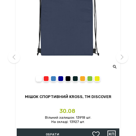


prev
next
білий
червоний
синій
темно-синій
чорний
сірий
помаранчевий
зелений
жовтий
МІШОК СПОРТИВНИЙ KROSS, TM DISCOVER
Ціна
30.08
Вільний залишок: 13918 шт.
На складі: 13927 шт.
ОБРАТИ