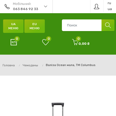
ru
Мобільний:
ua
063 846 92 33
UA
EU
МЕНЮ
МЕНЮ
0
0
0
0,00 ₴
Валіза Ocean мала, ТМ Columbus
Головна
Чемоданы