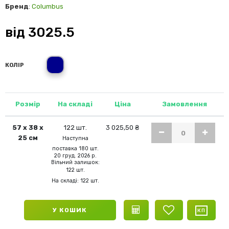
Бренд
:
Columbus
від
3025.5
темно-синій
КОЛІР
Розмір
На складі
Ціна
Замовлення
57 х 38 х
122 шт.
3 025,50 ₴
25 см
Наступна
поставка 180 шт.
20 груд. 2026 р.
Вільний залишок:
122 шт.
На складі: 122 шт.
У КОШИК