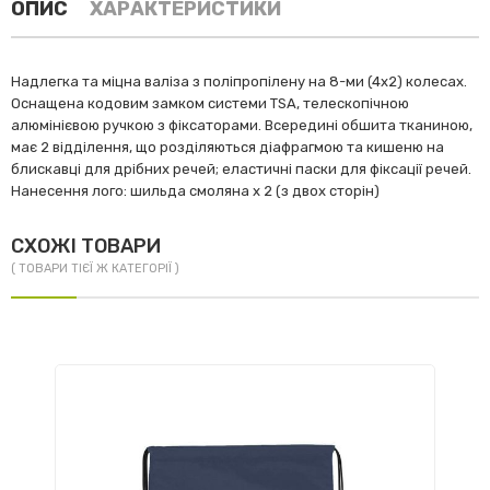
ОПИС
ХАРАКТЕРИСТИКИ
Надлегка та міцна валіза з поліпропілену на 8-ми (4х2) колесах.
Оснащена кодовим замком системи TSA, телескопічною
алюмінієвою ручкою з фіксаторами. Всередині обшита тканиною,
має 2 відділення, що розділяються діафрагмою та кишеню на
блискавці для дрібних речей; еластичні паски для фіксації речей.
Нанесення лого: шильда смоляна х 2 (з двох сторін)
СХОЖІ ТОВАРИ
( ТОВАРИ ТІЄЇ Ж КАТЕГОРІЇ )