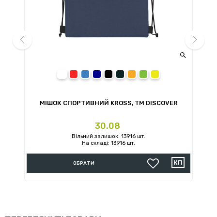


prev
next
білий
червоний
синій
темно-синій
чорний
сірий
помаранчевий
зелений
жовтий
МІШОК СПОРТИВНИЙ KROSS, TM DISCOVER
Ціна
30.08
Вільний залишок: 13916 шт.
На складі: 13916 шт.
ОБРАТИ