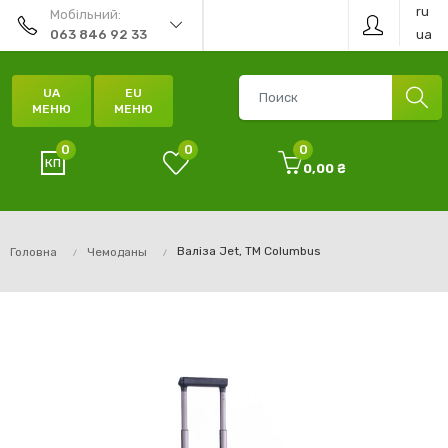
ru
Мобільний:
ua
063 846 92 33
UA
EU
МЕНЮ
МЕНЮ
0
0
0
0,00 ₴
Валіза Jet, TM Columbus
Головна
Чемоданы