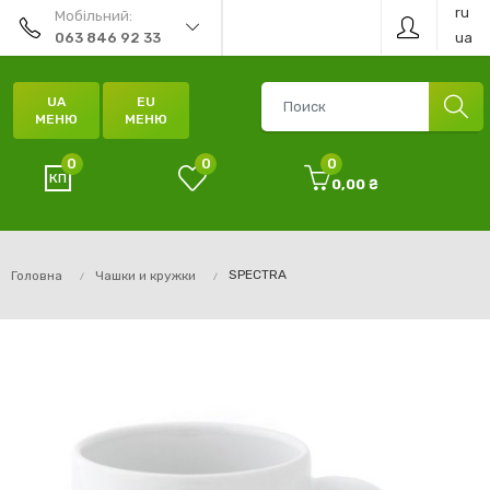
ru
Мобільний:
ua
063 846 92 33
UA
EU
МЕНЮ
МЕНЮ
0
0
0
0,00 ₴
SPECTRA
Головна
Чашки и кружки