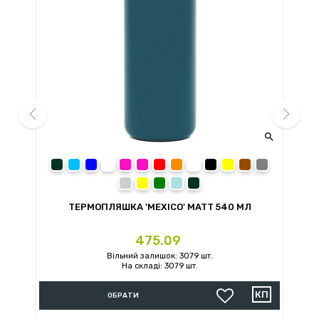


prev
next
темно-зелений
голубой
синий
розовый
розовый
Красный
оранжевый
белый
черный
жёлтый
коричневый
темно-серы
светло-серый
желтый
зеленый
бледно-голубой
темно-зеленый
ТЕРМОПЛЯШКА 'MEXICO' MATT 540 МЛ
Ціна
475.09
Вільний залишок: 3079 шт.
На складі: 3079 шт.
ОБРАТИ