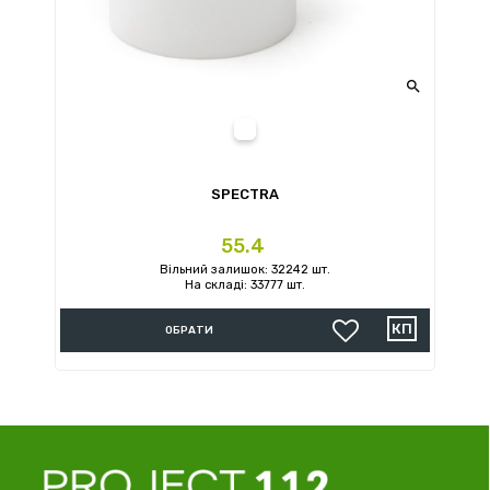

Білий
SPECTRA
Ціна
55.4
Вільний залишок: 32242 шт.
На складі: 33777 шт.
ОБРАТИ