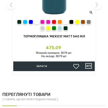


prev
next
темно-зелений
голубой
синий
розовый
розовый
Красный
оранжевый
белый
черный
жёлтый
коричневый
темно-серы
светло-серый
желтый
зеленый
бледно-голубой
темно-зеленый
ТЕРМОПЛЯШКА 'MEXICO' MATT 540 МЛ
Ціна
475.09
Вільний залишок: 3079 шт.
На складі: 3079 шт.
ОБРАТИ
ПЕРЕГЛЯНУТІ ТОВАРИ
( ТОВАРИ, ЩО ВИ ПЕРЕГЛЯДАЛИ РАНІШЕ )