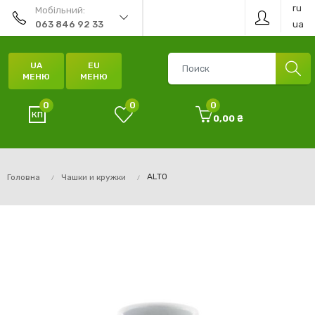
ru
Мобільний:
ua
063 846 92 33
UA
EU
МЕНЮ
МЕНЮ
0
0
0
0,00 ₴
ALTO
Головна
Чашки и кружки